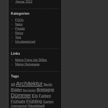
Januar 2012
Kategorien
FGOs
Natur
People
Reise
Test
Uncategorized
Links
Meine Fotos bei 500px
Meine Homepage
Tags
Architektur
alt
Berlin
Bretagne
Blätter
Bot.Garten
Dümmer
Eis
Farben
Frühling
Frühjahr
Garten
Hauptstadt
Güterbahnhof