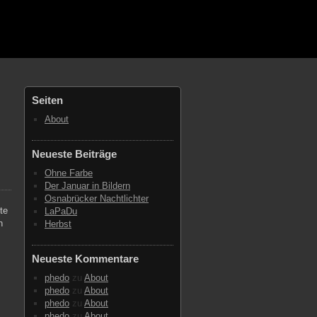
Seiten
About
Neueste Beiträge
Ohne Farbe
Der Januar in Bildern
Osnabrücker Nachtlichter
te
LaPaDu
n
Herbst
Neueste Kommentare
phedo
zu
About
phedo
zu
About
phedo
zu
About
phedo
zu
About