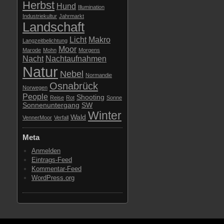
Herbst
Hund
Illumination
Industriekultur
Jahrmarkt
Landschaft
Licht
Makro
Langzeitbelichtung
Moor
Marode
Mohn
Morgens
Nacht
Nachtaufnahmen
Natur
Nebel
Normandie
Osnabrück
Norwegen
People
Shooting
Reise
Rot
Sonne
Sonnenuntergang
SW
Winter
Wald
VennerMoor
Verfall
Meta
Anmelden
Eintrags-Feed
Kommentar-Feed
WordPress.org