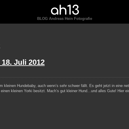
ah13
BLOG Andreas Hein Fotografie
2
—
18. Juli 2012
 kleinen Hundebaby, auch wenn’s sehr schwer fällt. Es geht jetzt in eine net
n einen kleinen Yorki besitzt. Mach’s gut kleiner Hund…und alles Gute! Hier ei