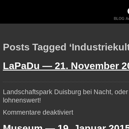
BLOG An
Posts Tagged ‘Industriekult
LaPaDu —
21. November 2
Landschaftspark Duisburg bei Nacht, ode
lohnenswert!
für
Kommentare deaktiviert
LaPaDu
Museum —
19. Januar 201