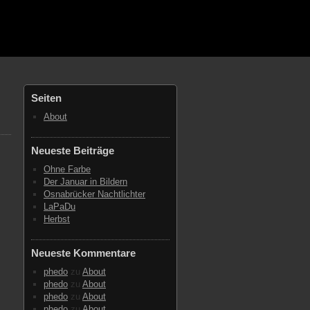
Seiten
About
Neueste Beiträge
Ohne Farbe
Der Januar in Bildern
Osnabrücker Nachtlichter
LaPaDu
Herbst
Neueste Kommentare
phedo
zu
About
phedo
zu
About
phedo
zu
About
phedo
zu
About