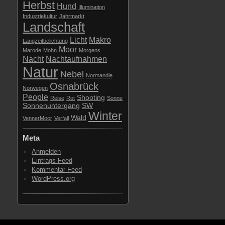
Herbst
Hund
Illumination
Industriekultur
Jahrmarkt
Landschaft
Licht
Makro
Langzeitbelichtung
Moor
Marode
Mohn
Morgens
Nacht
Nachtaufnahmen
Natur
Nebel
Normandie
Osnabrück
Norwegen
People
Shooting
Reise
Rot
Sonne
Sonnenuntergang
SW
Winter
Wald
VennerMoor
Verfall
Meta
Anmelden
Eintrags-Feed
Kommentar-Feed
WordPress.org