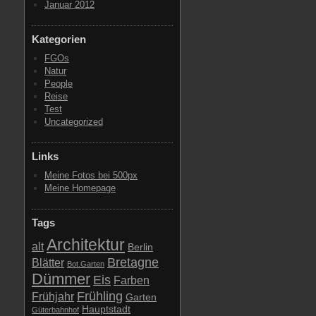
Januar 2012
Kategorien
FGOs
Natur
People
Reise
Test
Uncategorized
Links
Meine Fotos bei 500px
Meine Homepage
Tags
Architektur
alt
Berlin
Bretagne
Blätter
Bot.Garten
Dümmer
Eis
Farben
Frühling
Frühjahr
Garten
Hauptstadt
Güterbahnhof