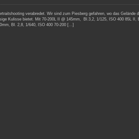
rtraitshooting verabredet. Wir sind zum Piesberg gefahren, wo das Gelände d
ige Kulisse bietet. Mit 70-200L II @ 145mm, Bl.3,2, 1/125, ISO 400 85L II, 
0mm, Bl. 2,8, 1/640, ISO 400 70-200 […]