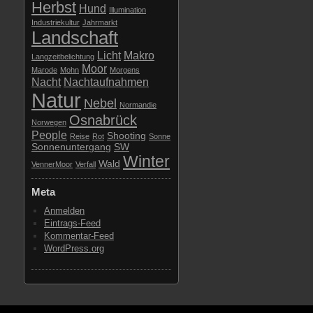
Herbst
Hund
Illumination
Industriekultur
Jahrmarkt
Landschaft
Licht
Makro
Langzeitbelichtung
Moor
Marode
Mohn
Morgens
Nacht
Nachtaufnahmen
Natur
Nebel
Normandie
Osnabrück
Norwegen
People
Shooting
Reise
Rot
Sonne
Sonnenuntergang
SW
Winter
Wald
VennerMoor
Verfall
Meta
Anmelden
Eintrags-Feed
Kommentar-Feed
WordPress.org