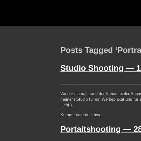
Posts Tagged ‘Portrai
Studio Shooting —
1
Wieder einmal stand der Schauspieler Seba
meinem Studio für ein Werbeplakat und für s
Licht ).
für
Kommentare deaktiviert
Studio
Shooting
Portaitshooting —
2