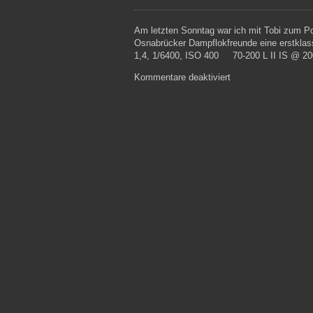
Am letzten Sonntag war ich mit Tobi zum Po
Osnabrücker Dampflokfreunde eine erstklass
1,4, 1/6400, ISO 400 70-200 L II IS @ 20
für
Kommentare deaktiviert
Portaitshooting