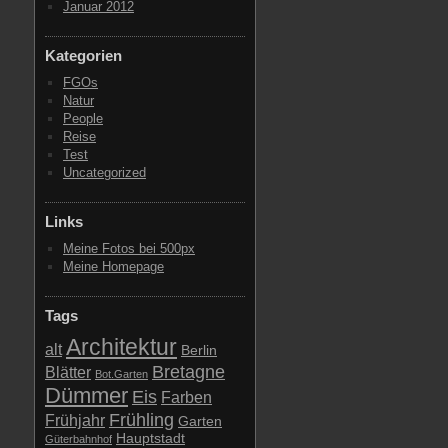
Januar 2012
Kategorien
FGOs
Natur
People
Reise
Test
Uncategorized
Links
Meine Fotos bei 500px
Meine Homepage
Tags
Architektur
alt
Berlin
Bretagne
Blätter
Bot.Garten
Dümmer
Eis
Farben
Frühling
Frühjahr
Garten
Hauptstadt
Güterbahnhof