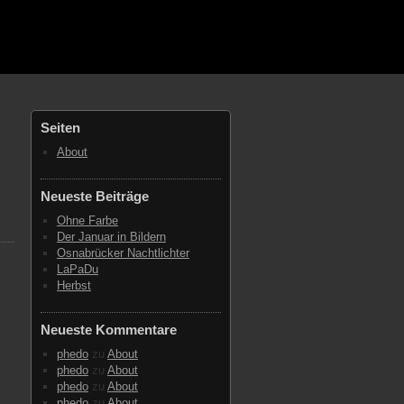
Seiten
About
Neueste Beiträge
Ohne Farbe
Der Januar in Bildern
Osnabrücker Nachtlichter
LaPaDu
Herbst
Neueste Kommentare
phedo
zu
About
phedo
zu
About
phedo
zu
About
phedo
zu
About